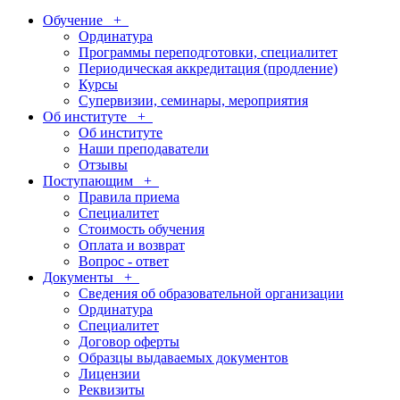
Обучение
+
Ординатура
Программы переподготовки, специалитет
Периодическая аккредитация (продление)
Курсы
Супервизии, семинары, мероприятия
Об институте
+
Об институте
Наши преподаватели
Отзывы
Поступающим
+
Правила приема
Специалитет
Стоимость обучения
Оплата и возврат
Вопрос - ответ
Документы
+
Сведения об образовательной организации
Ординатура
Специалитет
Договор оферты
Образцы выдаваемых документов
Лицензии
Реквизиты