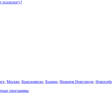
т психологу?
рге
,
Москве
,
Красноярске
,
Казани
,
Нижнем Новгороде
,
Новосиби
атные программы